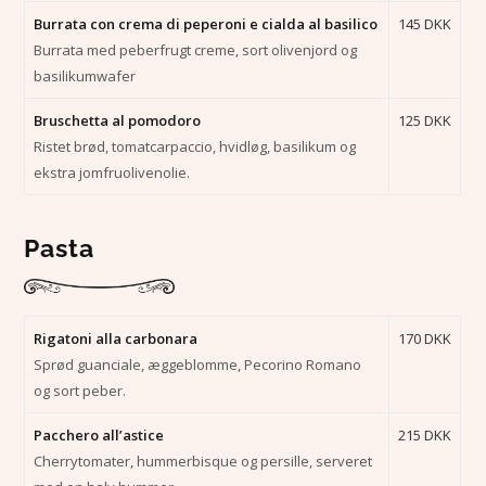
Burrata con crema di peperoni e cialda al basilico
145 DKK
Burrata med peberfrugt creme, sort olivenjord og
basilikumwafer
Bruschetta al pomodoro
125 DKK
Ristet brød, tomatcarpaccio, hvidløg, basilikum og
ekstra jomfruolivenolie.
Pasta
Rigatoni alla carbonara
170 DKK
Sprød guanciale, æggeblomme, Pecorino Romano
og sort peber.
Pacchero all’astice
215 DKK
Cherrytomater, hummerbisque og persille, serveret