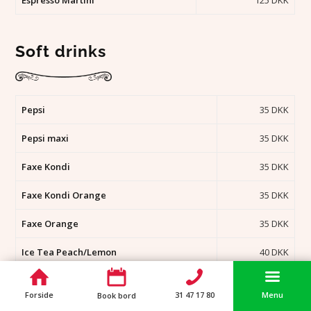
Espresso Martini
125 DKK
Soft drinks
Pepsi
35 DKK
Pepsi maxi
35 DKK
Faxe Kondi
35 DKK
Faxe Kondi Orange
35 DKK
Faxe Orange
35 DKK
Ice Tea Peach/Lemon
40 DKK
Still water*
39 DKK
Forside
31 47 17 80
Menu
Book bord
Sparkling water*
39 DKK