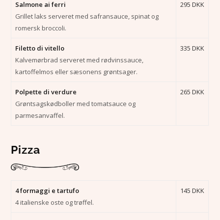
Salmone ai ferri
295 DKK
Grillet laks serveret med safransauce, spinat og
romersk broccoli.
Filetto di vitello
335 DKK
Kalvemørbrad serveret med rødvinssauce,
kartoffelmos eller sæsonens grøntsager.
Polpette di verdure
265 DKK
Grøntsagskødboller med tomatsauce og
parmesanvaffel.
Pizza
4 formaggi e tartufo
145 DKK
4 italienske oste og trøffel.