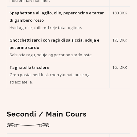
med en halv hummer.
Spaghettone all’aglio, olio, peperoncino e tartar
180 DKK
di gambero rosso
Hvidløg, olie, chili, rød reje tatar og lime.
Gnocchetti sardi con ragù di salsiccia, nduja e
175 DKK
pecorino sardo
Salsiccia ragu, nduja og pecorino sardo-oste.
Tagliatella tricolore
165 DKK
Grøn pasta med frisk cherrytomatsauce og
stracciatella.
Secondi / Main Cours